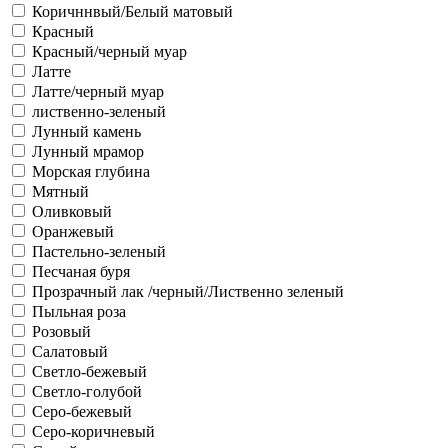
Коричннвый/Белый матовый
Красный
Красный/черный муар
Латте
Латте/черный муар
лиственно-зеленый
Лунный камень
Лунный мрамор
Морская глубина
Мятный
Оливковый
Оранжевый
Пастельно-зеленый
Песчаная буря
Прозрачный лак /черный/Лиственно зеленый
Пыльная роза
Розовый
Салатовый
Светло-бежевый
Светло-голубой
Серо-бежевый
Серо-коричневый