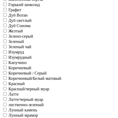
Горький шоколад
Графит
Дуб Вотан
Дуб светлый
Дуб Сонома
Желтый
Зелено-серый
Зеленый
Зеленый чай
Изумруд
Изумрудный
Капучино
Коричневый
Коричневый / Серый
Коричннвый/Белый матовый
Красный
Красный/черный муар
Латте
Латте/черный муар
лиственно-зеленый
Лунный камень
Лунный мрамор