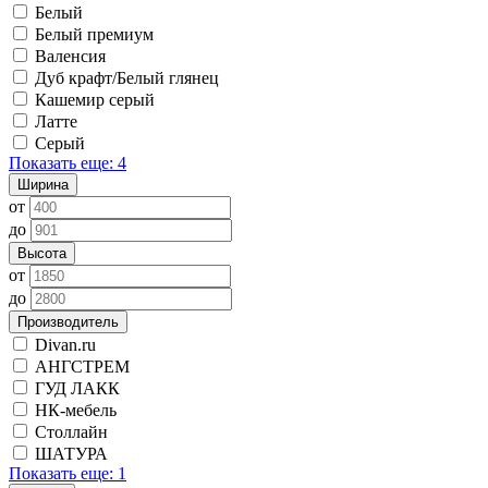
Белый
Белый премиум
Валенсия
Дуб крафт/Белый глянец
Кашемир серый
Латте
Серый
Показать еще: 4
Ширина
от
до
Высота
от
до
Производитель
Divan.ru
АНГСТРЕМ
ГУД ЛАКК
НК-мебель
Столлайн
ШАТУРА
Показать еще: 1