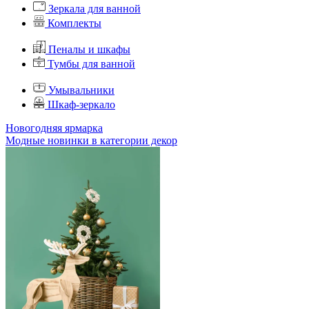
Зеркала для ванной
Комплекты
Пеналы и шкафы
Тумбы для ванной
Умывальники
Шкаф-зеркало
Новогодняя ярмарка
Модные новинки в категории декор