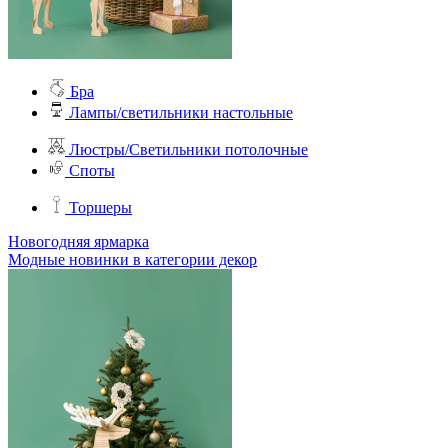
Бра
Лампы/светильники настольные
Люстры/Светильники потолочные
Споты
Торшеры
Новогодняя ярмарка
Модные новинки в категории декор